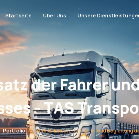
Startseite
Über Uns
Unsere Dienstleistunge
nsatz der Fahrer un
sses - TAS Transpor
Portfolio
Schritt: Einsatz der Fahrer und Begleitung 