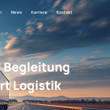
n
News
Karriere
Kontakt
d Begleitung
t Logistik
des Prozesses